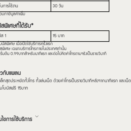
ในการใช้งาน
30 วัน
วมภาษีมูลค่าเพิ่ม
ัสพิเศษที่ได้รับ*
ัส 1
15 บาท
บนัสพิเศษ เมื่อเปิดใช้บริการครั้งแรก
ัสพิเศษ เฉพาะบริการโทรภายในประเทศเท่านั้น
เริ่มต้น 0.99บาทสำหรับนาทีแรก และต่อไปคิดค่าโทรตามจริงเป็นรายวินาที
่ยวกับแพลน
ล็กสุดประหยัดทั้งโทร ทั้งเล่นเน็ต ด้วยค่าโทรเป็นรายวินาทีหลังจากนาทีแรก และเ
มโบนัสฟรี 15บาท
่อนไขการใช้บริการ