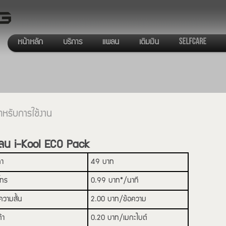
หน้าหลัก
บริการ
แพลน
เติมเงิน
ำหรับการใช้งาน
ลน i-Kool ECO Pack
คา
49 บาท
โทร
0.99 บาท*/นาที
ความสั้น
2.00 บาท/ข้อความ
้า
0.20 บาท/เมกะไบต์